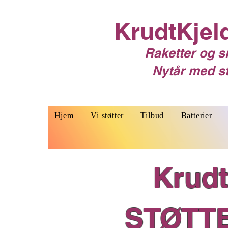
KrudtKjel
Raketter og s
Nytår med st
Hjem
Vi støtter
Tilbud
Batterier
Krudt
STØTT