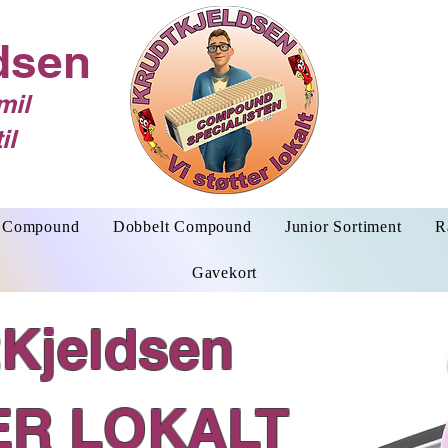
dsen
mil
il
Compound
Dobbelt Compound
Junior Sortiment
R
Gavekort
Kjeldsen
ER LOKALT