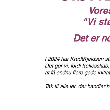
Vore
"Vi st
Det er n
I 2024 har KrudtKjeldsen s
Det gør vi, fordi fællesska
at få endnu flere gode initia
Tak til alle jer, der handler 