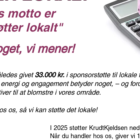
s motto er
øtter lokalt"
oget, vi mener!
åledes givet
33.000 kr.
i sponsorstøtte til lokale 
b, energi og engagement betyder noget,
– og for
tiver til at blomstre i vores område.
hos os, så vi kan støtte det lokale!
I 2025 støtter KrudtKjeldsen ne
Når du handler hos os, giver vi 1