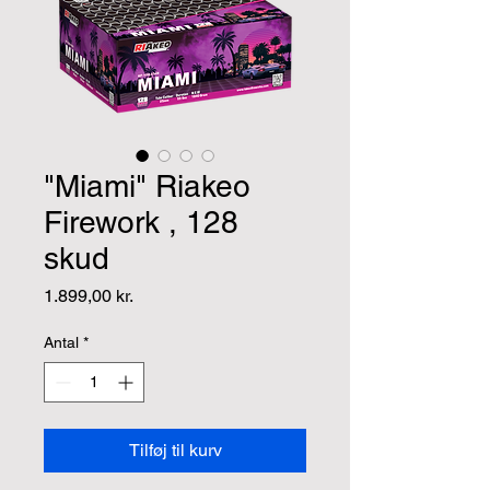
"Miami" Riakeo
Firework , 128
skud
Pris
1.899,00 kr.
Antal
*
Tilføj til kurv