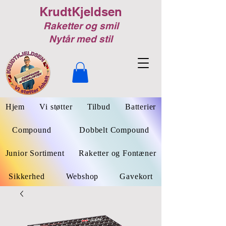
KrudtKjeldsen
Raketter og smil
Nytår med stil
Hjem
Vi støtter
Tilbud
Batterier
Compound
Dobbelt Compound
Junior Sortiment
Raketter og Fontæner
Sikkerhed
Webshop
Gavekort