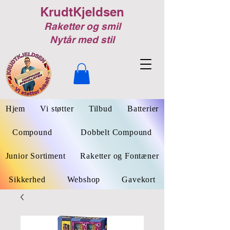
KrudtKjeldsen
Raketter og smil
Nytår med stil
Hjem
Vi støtter
Tilbud
Batterier
Compound
Dobbelt Compound
Junior Sortiment
Raketter og Fontæner
Sikkerhed
Webshop
Gavekort