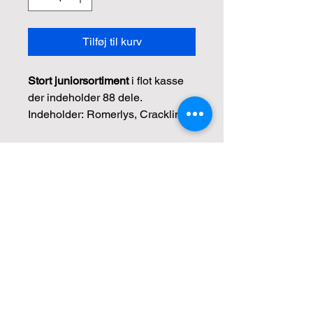
Tilføj til kurv
Stort juniorsortiment
i flot kasse
der indeholder 88 dele.
Indeholder: Romerlys, Crackling
balls, Dragon eggs, fontæner,
forskellige jord spinners, blitz mix,
"Før jul-rabat" bortfalder
ildringe mm.
støtten til foreninger
CLP Gruppe: 1.3 – Se datablad
under beskrivelse
Kontakt
Jesper Kjeldsen
Nybrovej 125, Kærup
6851 Janderup, Vestjylland