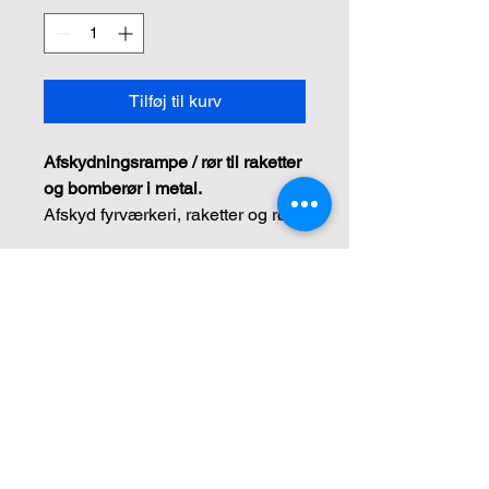
Tilføj til kurv
Afskydningsrampe / rør til raketter
og bomberør i metal.
Afskyd fyrværkeri, raketter og rør
fra en stabil og sikker
affyringsrampe.
"Før jul-rabat" bortfalder
støtten til foreninger
CLP Gruppe: 1.3 – Se datablad
under beskrivelse
Kontakt
Jesper Kjeldsen