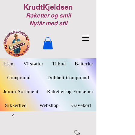
KrudtKjeldsen
Raketter og smil
Nytår med stil
Hjem
Vi støtter
Tilbud
Batterier
Compound
Dobbelt Compound
Junior Sortiment
Raketter og Fontæner
Sikkerhed
Webshop
Gavekort